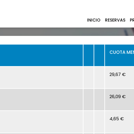
INICIO
RESERVAS
P
PTO
CUOTA 
29,67 €
26,09 €
4,65 €