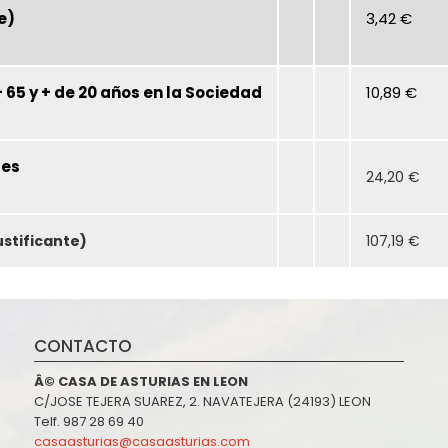
e)
3,42 €
 65 y + de 20 años en la Sociedad
10,89 €
tes
24,20 €
ustificante)
107,19 €
CONTACTO
Â© CASA DE ASTURIAS EN LEON
C/JOSE TEJERA SUAREZ, 2. NAVATEJERA (24193) LEON
Telf. 987 28 69 40
casaasturias@casaasturias.com